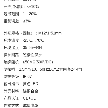
开关点偏移：≤±10%
迟滞范围：1…20%
重复误差：≤3%
外形规格（圆柱）：M12*1*51mm
环境温度：-25℃…70℃
环境湿度：35-95%RH
保护回路：逆极性保护
绝缘阻抗：≥50MΩ(500VDC)
复振幅：1.5mm 10…50Hz(X,Y,Z方向各2小时)
防护等级：IP 67
输出指示：黄色LED
外壳材料：镍铜合金
产品认证：CE+UL
连接方式：成型电缆