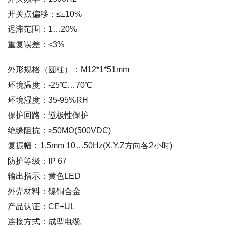
开关点偏移：≤±10%
迟滞范围：1…20%
重复误差：≤3%
外形规格（圆柱）：M12*1*51mm
环境温度：-25℃…70℃
环境湿度：35-95%RH
保护回路：逆极性保护
绝缘阻抗：≥50MΩ(500VDC)
复振幅：1.5mm 10…50Hz(X,Y,Z方向各2小时)
防护等级：IP 67
输出指示：黄色LED
外壳材料：镍铜合金
产品认证：CE+UL
连接方式：成型电缆