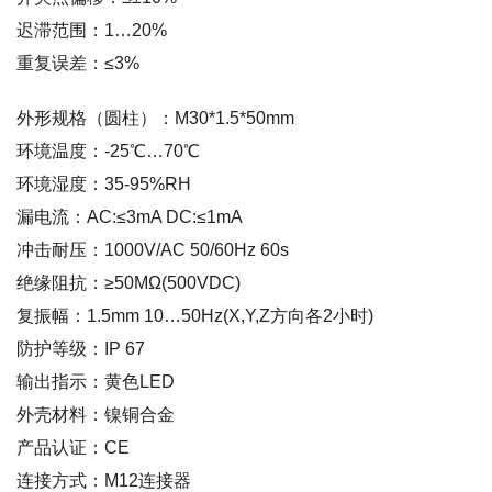
迟滞范围：1…20%
重复误差：≤3%
外形规格（圆柱）：M30*1.5*50mm
环境温度：-25℃…70℃
环境湿度：35-95%RH
漏电流：AC:≤3mA DC:≤1mA
冲击耐压：1000V/AC 50/60Hz 60s
绝缘阻抗：≥50MΩ(500VDC)
复振幅：1.5mm 10…50Hz(X,Y,Z方向各2小时)
防护等级：IP 67
输出指示：黄色LED
外壳材料：镍铜合金
产品认证：CE
连接方式：M12连接器