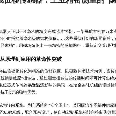
机器人正以0.01毫米的精度完成芯片封装，一架民航客机在万
24小时捕捉着毫米级的结构位移……这些看似科幻的场景背后，
神经末梢”，用磁场编织出一张精密的感知网络，重新定义着现代
：从原理到应用的革命性突破
将磁场变化转化为精准的位移数据。以磁致伸缩技术为例，当传
“魏德曼效应”扭转波，通过测量扭转波的传播时间即可计算出绝
电位器式传感器易受温漂影响的局限，在冶金连轧机组的辊缝控
抗干扰”的独特优势。
成为转向系统、刹车系统的“安全卫士”。某国际汽车零部件供应
至0.1微米级，配合冗余设计，使自动驾驶系统的转向控制失效