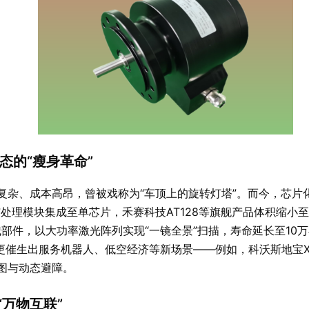
态的“瘦身革命”
复杂、成本高昂，曾被戏称为“车顶上的旋转灯塔”。而今，芯片
理模块集成至单芯片，禾赛科技AT128等旗舰产品体积缩小至传统
机械部件，以大功率激光阵列实现“一镜全景”扫描，寿命延长至1
，更催生出服务机器人、低空经济等新场景——例如，科沃斯地宝
图与动态避障。
“万物互联”