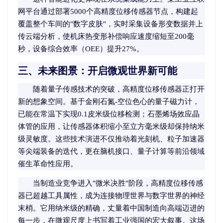
网平台通过部署5000个高精度位移传感器节点，构建起
覆盖整个车间的"数字皮肤"，实时采集设备形变数据并上
传云端分析，使机床热变形补偿响应速度缩短至200毫
秒，设备综合效率（OEE）提升27%。
三、未来图景：开启微观世界新可能
随着量子传感技术的突破，高精度位移传感器正打开
新的想象空间。基于金刚石氮-空位色心的量子磁力计，
已能在常温下实现0.1皮米级位移检测；石墨烯场效应晶
体管的应用，让传感器体积缩小至立方毫米级却保持纳米
级灵敏度。这些技术演进不仅推动着光刻机、粒子加速器
等尖端装备的迭代，更在脑机接口、量子计算等前沿领域
催生革命性应用。
当制造业竞争进入"微米决胜"阶段，高精度位移传感
器已超越工具属性，成为连接物理世界与数字世界的神经
末梢。它用纳米级的精确，丈量着中国制造向高端迈进的
每一步，在微观尺度上书写着工业强国的宏大叙事。这场