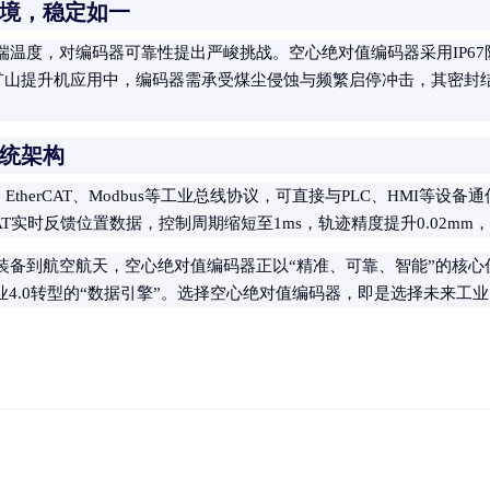
境，稳定如一
温度，对编码器可靠性提出严峻挑战。空心绝对值编码器采用IP67
变。在矿山提升机应用中，编码器需承受煤尘侵蚀与频繁启停冲击，其密
统架构
、EtherCAT、Modbus等工业总线协议，可直接与PLC、HMI等
CAT实时反馈位置数据，控制周期缩短至1ms，轨迹精度提升0.02m
装备到航空航天，空心绝对值编码器正以“精准、可靠、智能”的核心
业4.0转型的“数据引擎”。选择空心绝对值编码器，即是选择未来工业